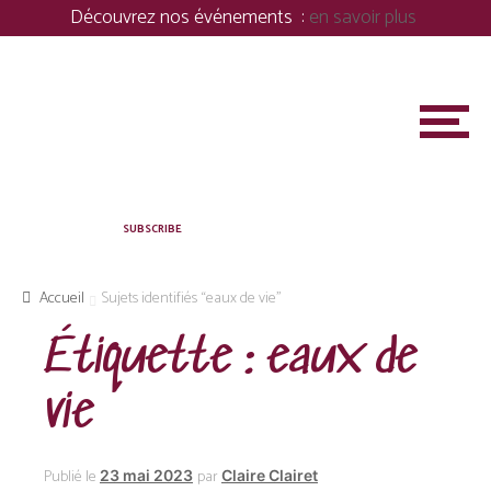
Panneau de gestion des cookies
Découvrez nos événements :
en savoir plus
M
e
n
u
A PROPOS
SUBSCRIBE
MARIAGES & ÉVÉNEMENTS PRIVÉS
Accueil
Sujets identifiés “eaux de vie”
ENTREPRISES
Étiquette :
eaux de
ASSOCIATION
vie
S
Publié le
par
23 mai 2023
Claire Clairet
BOUTIQUE