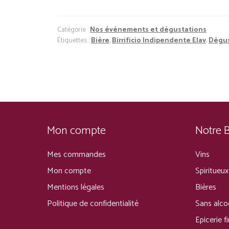
Catégorie :
Nos événements et dégustations
Étiquettes :
Bière
,
Birrificio Indipendente Elav
,
Dégus
Mon compte
Notre 
Mes commandes
Vins
Mon compte
Spiritueux
Mentions légales
Bières
Politique de confidentialité
Sans alco
Epicerie f