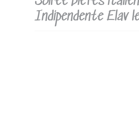
Soirée bières italien
Indipendente Elav l