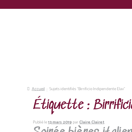
Panneau de gestion des cookies
Recherche
Accueil
Sujets identifiés “Birrificio Indipendente Elav”
Étiquette :
Birrific
Publié le
13 mars 2019
par
Claire Clairet