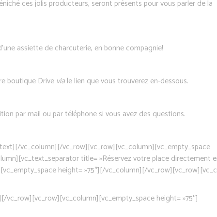
niché ces jolis producteurs, seront présents pour vous parler de la
d’une assiette de charcuterie, en bonne compagnie!
re boutique Drive
via
le lien que vous trouverez en-dessous.
ion par mail ou par téléphone si vous avez des questions.
umn_text][/vc_column][/vc_row][vc_row][vc_column][vc_empty_space
lumn][vc_text_separator title= »Réservez votre place directement 
n][vc_empty_space height= »75″][/vc_column][/vc_row][vc_row][vc_
]
][/vc_row][vc_row][vc_column][vc_empty_space height= »75″]