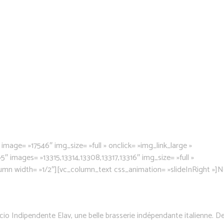
mage= »17546″ img_size= »full » onclick= »img_link_large »
»5″ images= »13315,13314,13308,13317,13316″ img_size= »full »
umn width= »1/2″][vc_column_text css_animation= »slideInRight »]N
icio Indipendente Elav, une belle brasserie indépendante italienne. D