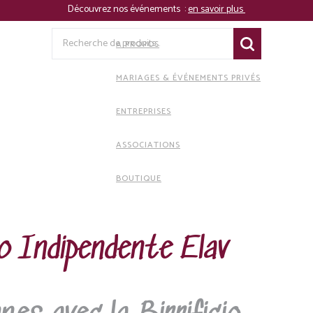
Découvrez nos événements :
en savoir plus
Recherche
A PROPOS
pour :
MARIAGES & ÉVÉNEMENTS PRIVÉS
ENTREPRISES
ASSOCIATIONS
BOUTIQUE
Aller
Aller
à
au
la
contenu
io Indipendente Elav
navigation