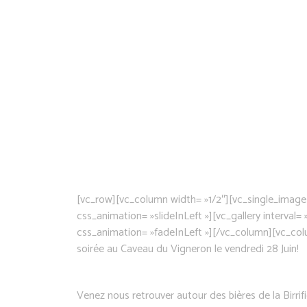
[vc_row][vc_column width= »1/2″][vc_single_image i
css_animation= »slideInLeft »][vc_gallery interval= 
css_animation= »fadeInLeft »][/vc_column][vc_col
soirée au Caveau du Vigneron le vendredi 28 Juin!
Venez nous retrouver autour des bières de la Birrif