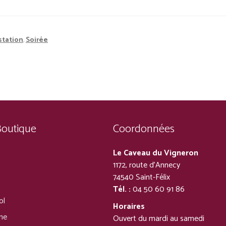
tation
,
Soirée
Boutique
Coordonnées
Le Caveau du Vigneron
1172, route d’Annecy
74540 Saint-Félix
Tél. :
04 50 60 91 86
ol
Horaires
ine
Ouvert du mardi au samedi