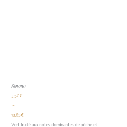
Kimono
3,50
€
–
13,85
€
Plage
Vert fruité aux notes dominantes de pêche et