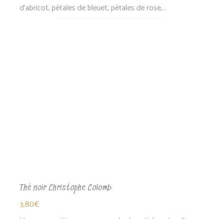
de
d'abricot, pétales de bleuet, pétales de rose,…
prix :
Ce
3,50€
produit
à
a
13,85€
plusieurs
variations.
Les
options
peuvent
être
choisies
sur
la
page
du
produit
Thé noir Christophe Colomb
3,80
€