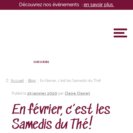
Panneau de gestion des cookies
Découvrez nos événements :
en savoir plus
Aller
Aller
à
au
la
contenu
M
navigation
e
n
u
A PROPOS
SUBSCRIBE
MARIAGES & ÉVÉNEMENTS PRIVÉS
Accueil
Blog
En février, c’est les Samedis du Thé!
ENTREPRISES
Publié le
25 janvier 2020
par
Claire Clairet
ASSOCIATION
En février, c’est les
S
Samedis du Thé!
BOUTIQUE