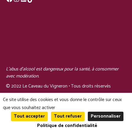
L'abus d'alcool est dangereux pour la santé, à consommer
avec modération.
© 2022 Le Caveau du Vigneron • Tous droits réservés
Ce site utilise des cookies et vous donne le contrôle sur ceux
que vous souhaitez activer
Tout accepter
Tout refuser
Personnaliser
© Le Caveau du Vigneron 2026
0
Politique de confidentialité
Recherche
Recherche
pour :