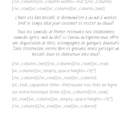
[/vc_column][vc_column width= »1/4″][/vc_column]
[/vc_row][vc_row][vc_column][vc_column_text]
L’hiver est bien installé, le thermomètre a du mal à monter,
bref, le temps idéal pour cocooner et rester au chaud!
Tous les samedis de février, retrouvez nos traditionnels
samedis après-midi du thé! Le Caveau du Vigneron vous offre
une dégustation de thés, accompagnés de quelques douceurs.
Sans réservation, entrée libre et gratuite, venez partager un
instant doux et chaleureux avec nous!
[/vc_column_text][/vc_column][/vc_row][vc_row]
[vc_column][vc_empty_space height= »75″]
[/vc_column][/vc_row][vc_row][vc_column]
[vc_text_separator title= »Retrouvez nos thés en ligne
sur notre boutique Drive »][/vc_column][/vc_row]
[vc_row][vc_column][vc_empty_space height= »75″]
[/vc_column][/vc_row][vc_row][vc_column]