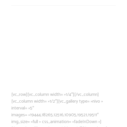
[vc_row][vc_column width= »1/4″][/vc_column]
[vc_column width= »1/2″][vc_gallery type= »nivo »
interval= »5″
images= »19444,18265,12516,10905,19521,19511″
img_size= »full » css_animation= »fadeInDown »]