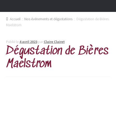
Accueil
Nos événements et dégustations
Dégustation de Bières
Maelstrom
Publié le
4 avril 2023
par
Claire Clairet
Dégustation de Bières
Maelstrom