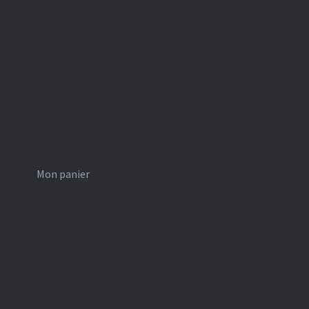
Mon panier
0,00
€
0 article