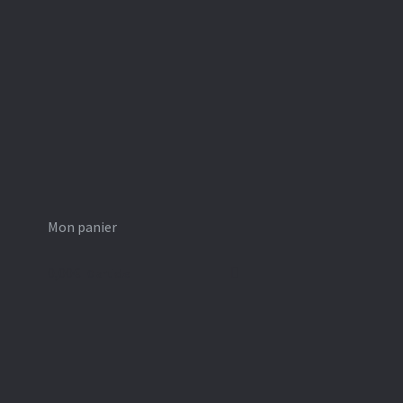
Mon panier
0,00
€
0 article