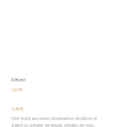
Kimono
3,50
€
–
13,85
€
Plage
Vert fruité aux notes dominantes de pêche et
de
d'abricot, pétales de bleuet, pétales de rose,…