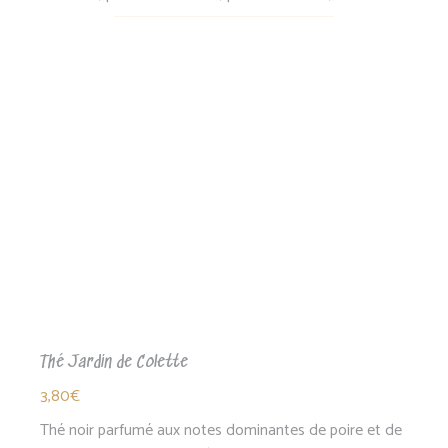
prix :
Ce
3,50€
produit
à
a
13,85€
plusieurs
variations.
Les
options
peuvent
être
choisies
sur
la
page
du
produit
Thé Jardin de Colette
3,80
€
Thé noir parfumé aux notes dominantes de poire et de