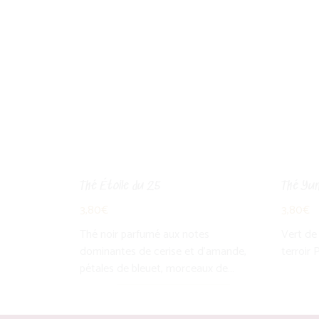
Thé Étoile du 25
Thé Yu
3,80
€
3,80
€
Thé noir parfumé aux notes
Vert de
dominantes de cerise et d'amande,
terroir 
pétales de bleuet, morceaux de…