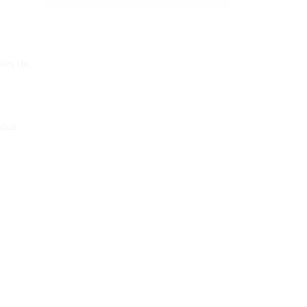
S
C
R
I
P
T
ales de
I
O
N
tous