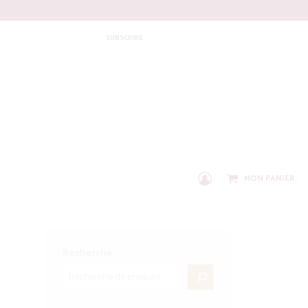
SUBSCRIBE
MON PANIER
C
O
N
N
E
X
Recherche
I
O
N
/
I
N