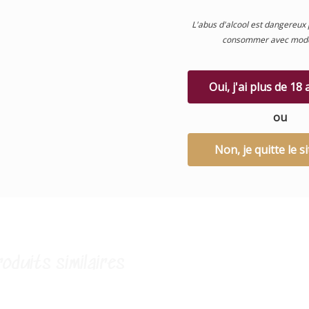
ange délicieusement harmonieux de morceaux de pêche juteuse et
L'abus d'alcool est dangereux 
 en font une infusion des plus paisibles.
consommer avec modé
toir Français du Thé : La Tasse à la Française incarne l’engagemen
tivité et le plaisir dans chaque gorgée. Fabriquée en France près de
ourg, elle promet une expérience gustative unique grâce à des
Oui, j'ai plus de 18
lages de thés sélectionnés avec soin. Depuis plus de 40 ans, le Com
s du Thé, spécialiste du thé, travaille avec passion pour offrir les mei
ou
ux commerçants. Ils ne disposent pas de boutiques physiques, préfé
Non, je quitte le si
ir leurs partenaires commerçants. Leur engagement envers l’excelle
 dans la certification IFS Higher Level de leur site de production.
oduits similaires