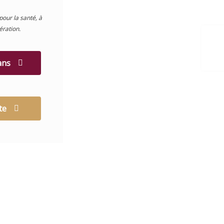
 de
pour la santé, à
ration.
t,
 ans
ptoir
lleurs
rant
te
nce se