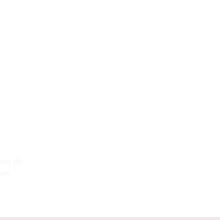
ntes de
ave,