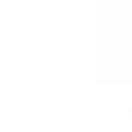
Un mél
vanille
Le Comp
l’inven
Strasb
assemb
Françai
thés a
souten
reflète
Pr