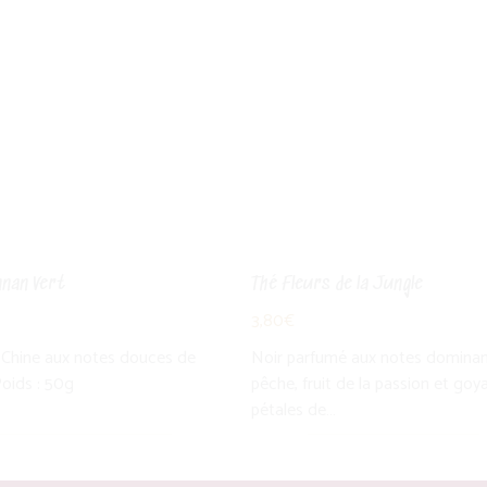
nnan Vert
Thé Fleurs de la Jungle
3,80
€
 Chine aux notes douces de
Noir parfumé aux notes domina
Poids : 50g
pêche, fruit de la passion et goy
pétales de…