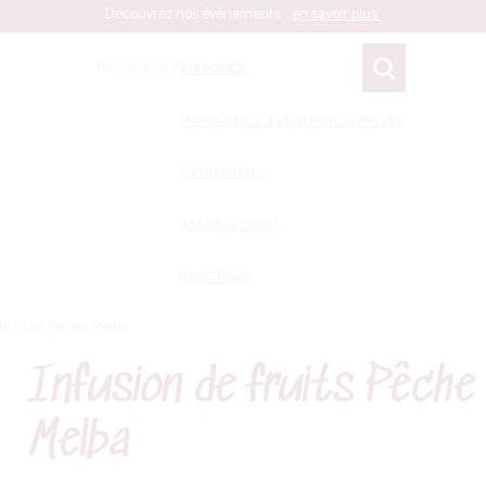
Découvrez nos événements :
en savoir plus
Recherche
A PROPOS
pour :
MARIAGES & ÉVÉNEMENTS PRIVÉS
ENTREPRISES
ASSOCIATIONS
BOUTIQUE
Aller
Aller
de fruits Pêche Melba
à
au
la
contenu
Infusion de fruits Pêche
navigation
Melba