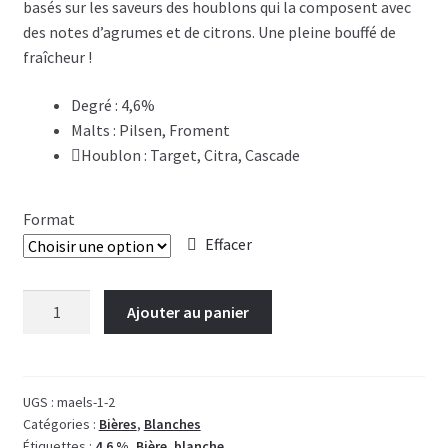
3,90€
basés sur les saveurs des houblons qui la composent avec
des notes d’agrumes et de citrons. Une pleine bouffé de
à
fraîcheur !
8,70€
Degré : 4,6%
Malts : Pilsen, Froment
Houblon : Target, Citra, Cascade
Format
Effacer
quantité
Ajouter au panier
de
Maelstrom
White
Abyss
UGS :
maels-1-2
Catégories :
Bières
,
Blanches
Étiquettes :
4.6 %
,
Bière
,
blanche