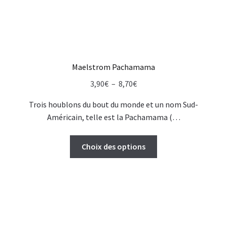
Maelstrom Pachamama
Plage
3,90
€
–
8,70
€
de
Trois houblons du bout du monde et un nom Sud-
prix :
Américain, telle est la Pachamama (…
3,90€
à
Ce
Choix des options
8,70€
produit
a
plusieurs
variations.
Les
options