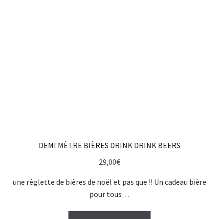
peuvent
être
choisies
sur
la
page
du
produit
DEMI MÈTRE BIÈRES DRINK DRINK BEERS
29,00
€
une réglette de bières de noël et pas que !! Un cadeau bière
pour tous…