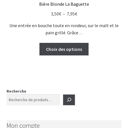
Bière Blonde La Baguette
Plage
3,50
€
–
7,95
€
de
Une entrée en bouche toute en rondeur, sur le malt et le
prix :
pain grillé. Grâce…
3,50€
à
Ce
Choix des options
7,95€
produit
a
plusieurs
variations.
Les
options
Recherche
peuvent
être
choisies
sur
Mon compte
la