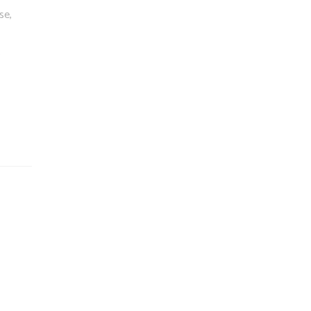
I
se,
O
N
)