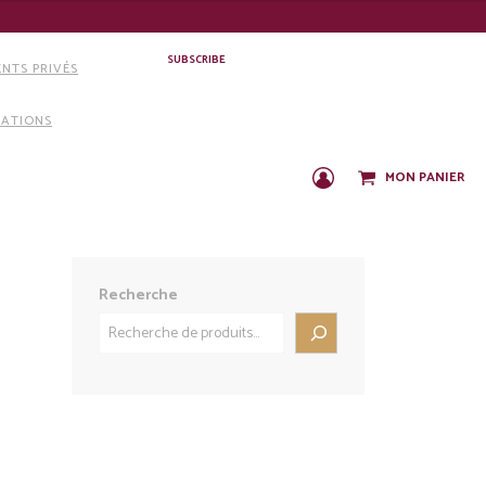
SUBSCRIBE
NTS PRIVÉS
IATIONS
MON PANIER
C
O
N
N
E
X
Recherche
I
O
N
/
I
N
S
C
R
I
P
T