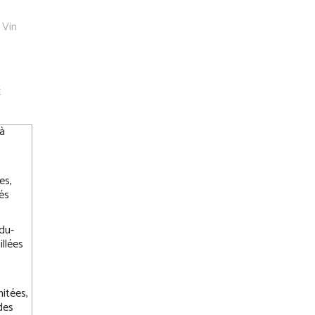
 Vin
t
à
es,
nés
du-
llées
mitées,
 des