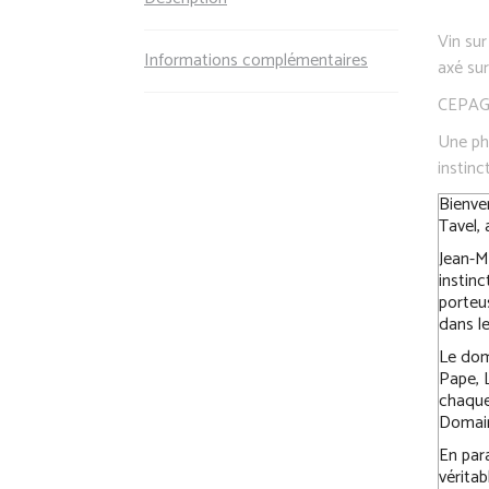
Vin sur
Informations complémentaires
axé sur
CEPAG
Une ph
instinct
Bienve
Tavel,
Jean-M
instinc
porteu
dans le
Le dom
Pape, 
chaque
Domai
En par
véritab