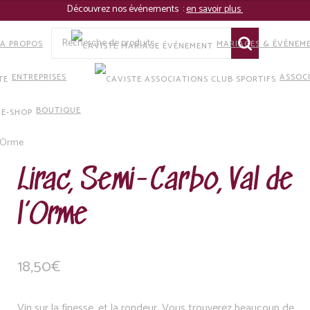
Découvrez nos événements :
en savoir plus
Recherche
A PROPOS
MARIAGES & ÉVÉNEME
pour :
ENTREPRISES
ASSOC
BOUTIQUE
Aller
Aller
l’Orme
à
au
la
contenu
Lirac, Semi-Carbo, Val de
navigation
l’Orme
18,50
€
Vin sur la finesse, et la rondeur. Vous trouverez beaucoup de