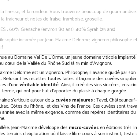
 la finesse, et la rondeur. Vous trouverez beaucoup de gourmandise.
 la fraicheur et notes de fraise, framboise, groseille.
ES :
60% Grenache (environ 80 ans),
40% Syrah
(25 ans)
ilosophie incarnée par Jean-Maxime Delorme, vigneron philosophe e
if
nue au Domaine Val De L’Orme, un jeune domaine viticole implanté 
 au cœur de la Vallée du Rhône Sud (à 15 min d’Avignon).
axime Delorme est un vigneron, Philosophe, il avance guidé par son
t. Refusant les recettes toutes faites, il façonne des cuvées singulièr
ses d’une
véritable identité
. Ainsi; il créé des vins sincères, enraci
 terroir, qui ont pour but d’apporter du plaisir à chaque gorgée.
aine s’articule autour de
5 cuvées majeures
: Tavel, Châteauneuf-
Lirac, Côtes du Rhône, et des Vins de France. Ces cuvées sont travai
 année avec la même exigence, comme des repères identitaires du
ne.
allèle, Jean-Maxime développe des
micro-cuvées
en éditions très li
les terrains d’exploration où il laisse libre cours à son instinct, teste