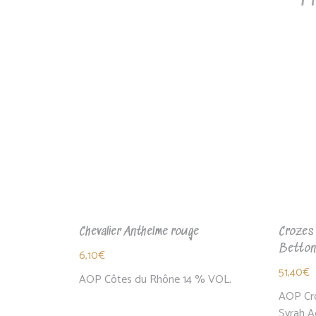
Pr
Chevalier Anthelme rouge
Crozes 
Betton
6,10
€
51,40
€
AOP Côtes du Rhône 14 % VOL.
AOP Cr
Syrah A