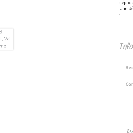
cépage
Une dé
Info
Ré
Co