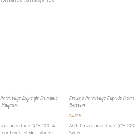
oduits similaires
Hermitage Espiègle Domaine
Crozes Hermitage Caprice Doma
 Magnum
Betton
24,15
€
ozes hermitage 13 % 100 %
AOP Crozes hermitage 13 % 10
ccord mets et vins : viande
Syrah