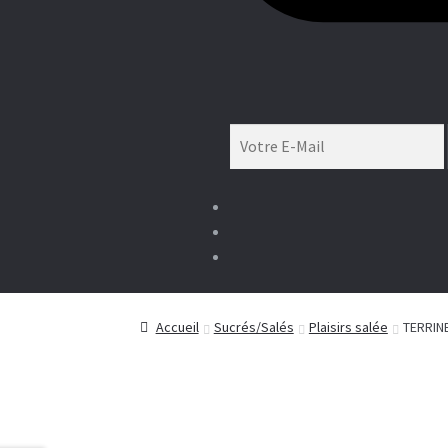
Accueil
Sucrés/Salés
Plaisirs salée
TERRIN