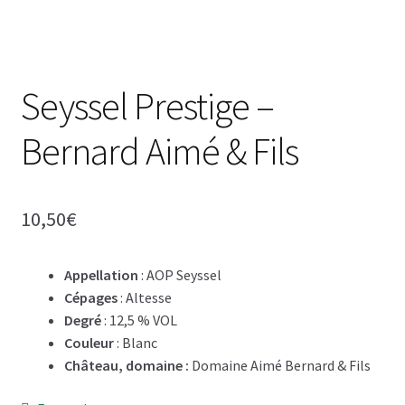
i
o
n
/
I
Seyssel Prestige –
n
s
Bernard Aimé & Fils
c
r
i
10,50
€
p
t
i
Appellation
: AOP Seyssel
o
Cépages
: Altesse
n
Degré
: 12,5 % VOL
Couleur
: Blanc
Château, domaine :
Domaine Aimé Bernard & Fils