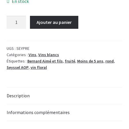
En stock
quantité
Ajouter au panier
de
Seyssel
Prestige
-
UGS :
SEYPRE
Catégories :
Vins
,
Vins blancs
Bernard
Étiquettes :
Bernard Aimé et fils
,
fruité
,
Moins de 5 ans
,
rond
,
Aimé
Seyssel AOP
,
vin floral
&
Fils
Description
Informations complémentaires