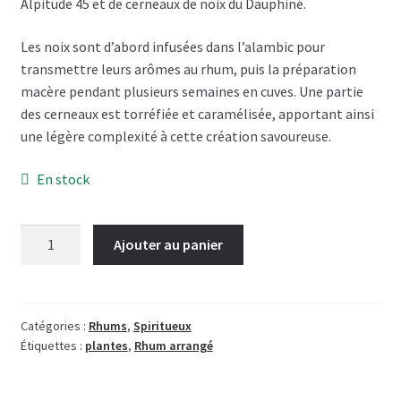
Alpitude 45 et de cerneaux de noix du Dauphiné.
Les noix sont d’abord infusées dans l’alambic pour
transmettre leurs arômes au rhum, puis la préparation
macère pendant plusieurs semaines en cuves. Une partie
des cerneaux est torréfiée et caramélisée, apportant ainsi
une légère complexité à cette création savoureuse.
En stock
quantité
Ajouter au panier
de
Rhum
Arrangé
Alpitude
Catégories :
Rhums
,
Spiritueux
Étiquettes :
plantes
,
Rhum arrangé
45°
Noix
du