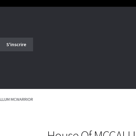
ALLUM MCWARRIOR
House Of MCCAL