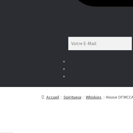
Accueil
Spiritueux
Whiskies
House Of MCC