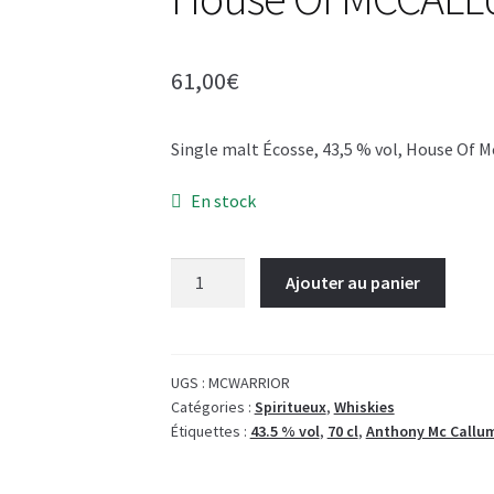
61,00
€
Single malt Écosse, 43,5 % vol, House Of 
En stock
quantité
Ajouter au panier
de
House
Of
MCCALLUM
UGS :
MCWARRIOR
Catégories :
Spiritueux
,
Whiskies
MCWARRIOR
Étiquettes :
43.5 % vol
,
70 cl
,
Anthony Mc Callu