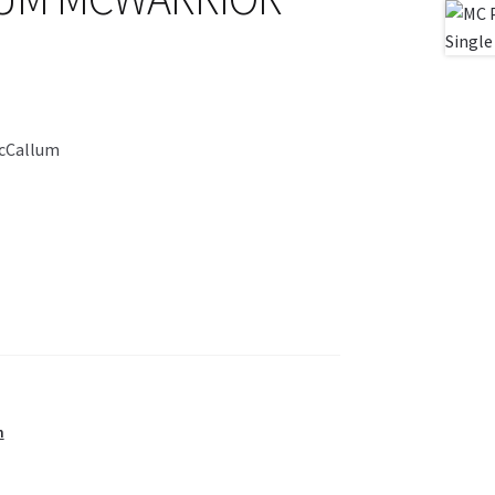
McCallum
m