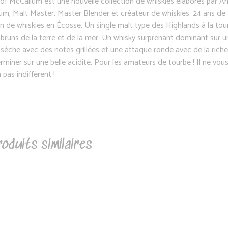
of McCallum est une nouvelle collection de whiskies élaborés par A
um, Malt Master, Master Blender et créateur de whiskies. 24 ans de
n de whiskies en Écosse. Un single malt type des Highlands à la tou
bruns de la terre et de la mer. Un whisky surprenant dominant sur u
sèche avec des notes grillées et une attaque ronde avec de la rich
rminer sur une belle acidité. Pour les amateurs de tourbe ! Il ne vou
a pas indifférent !
oduits similaires