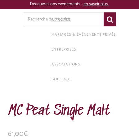
Découvrez nos événements :
en savoir plus
Recherche
A PROPOS
pour :
MARIAGES & ÉVÉNEMENTS PRIVÉS
ENTREPRISES
ASSOCIATIONS
BOUTIQUE
Aller
Aller
à
au
la
contenu
MC Peat Single Malt
navigation
61,00
€