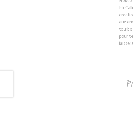
House 
McCall
créatio
aux em
tourbe 
pour te
laisser
Pr