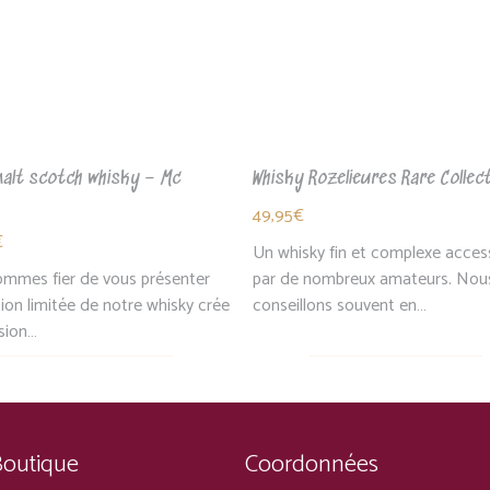
malt scotch whisky – Mc
Whisky Rozelieures Rare Collec
49,95
€
€
Un whisky fin et complexe access
mmes fier de vous présenter
par de nombreux amateurs. Nous
ion limitée de notre whisky crée
conseillons souvent en…
asion…
Boutique
Coordonnées