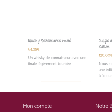
Whisky Rozelieures Fumé
Single 
Callum
64,25
€
120,00
Un whisky de connaisseur avec une
finale légèrement tourbée.
Nous so
une édit
à l'occ
Mon compte
Notre 