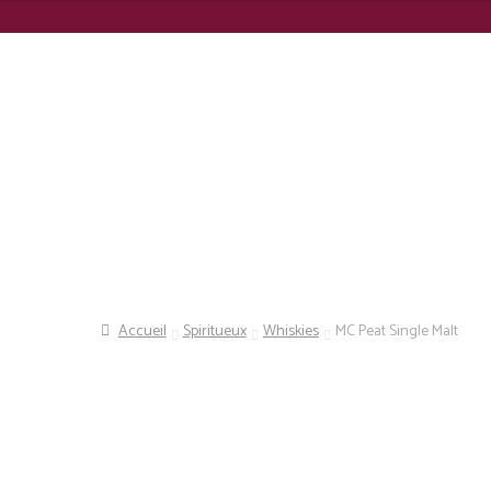
Panneau de gestion des cookies
Recherche
Accueil
Spiritueux
Whiskies
MC Peat Single Malt