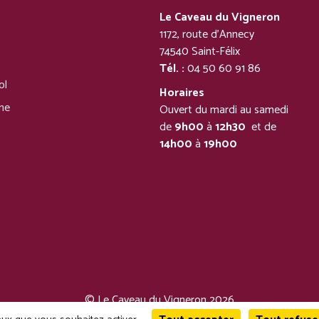
Le Caveau du Vigneron
1172, route d’Annecy
74540 Saint-Félix
Tél. :
04 50 60 91 86
ol
Horaires
ine
Ouvert du mardi au samedi
de
9h00
à
12h30
et de
14h00
à
19h00
© Le Caveau du Vigneron 2026