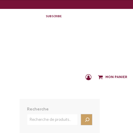
SUBSCRIBE
MON PANIER
C
O
N
N
E
X
Recherche
I
O
N
/
I
N