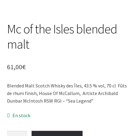
i
o
n
/
Mc of the Isles blended
I
n
malt
s
c
r
61,00
€
i
p
t
Blended Malt Scotch Whisky des Îles, 43.5 % vol, 70 cl Fûts
i
de rhum finish, House Of McCallum, Artiste Archibald
o
Dunbar McIntosh RSW RGI – “Sea Legend”
n
En stock
quantité