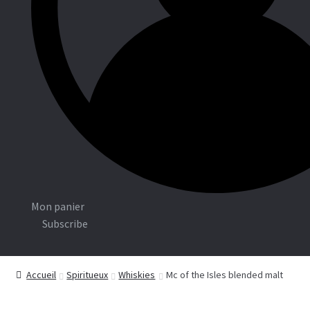
Associations
Boutiq
ue
C
Mon panier
o
Subscribe
n
n
Accueil
Spiritueux
Whiskies
Mc of the Isles blended malt
e
x