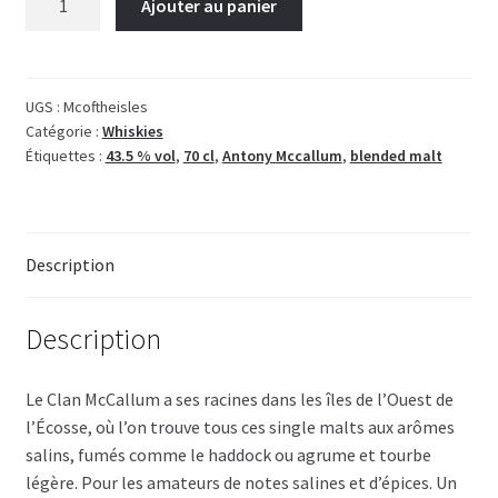
Ajouter au panier
de
Mc
of
the
UGS :
Mcoftheisles
Catégorie :
Whiskies
Isles
Étiquettes :
43.5 % vol
,
70 cl
,
Antony Mccallum
,
blended malt
blended
malt
Description
Description
Le Clan McCallum a ses racines dans les îles de l’Ouest de
l’Écosse, où l’on trouve tous ces single malts aux arômes
salins, fumés comme le haddock ou agrume et tourbe
légère. Pour les amateurs de notes salines et d’épices. Un