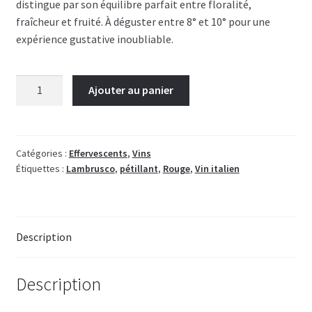
distingue par son équilibre parfait entre floralité,
fraîcheur et fruité. À déguster entre 8° et 10° pour une
expérience gustative inoubliable.
quantité
Ajouter au panier
de
Lambrusco
Rouge
Amabile
Catégories :
Effervescents
,
Vins
Étiquettes :
Lambrusco
,
pétillant
,
Rouge
,
Vin italien
-
Giacobazzi
Description
Description