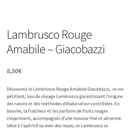
i
o
n
/
I
Lambrusco Rouge
n
s
Amabile – Giacobazzi
c
r
i
8,50
€
p
t
i
Découvrez le Lambrusco Rouge Amabile Giacobazzi, ce vin
o
pétillant, issu du cépage Lambrusco garantissant l’origine
n
des raisins et des méthodes d’élaboration contrôlées. En
bouche, la fraîcheur et les parfums de fruits rouges
s’expriment, accompagnés d’une mousse fine et aérienne.
Idéal à l’apéritif ou avec des repas, ce Lambrusco se