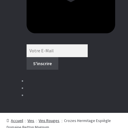
Boutique
Accueil
Vins
Vins Rouges
Crozes Hermitage Espiègle
Domaine Betton Magnum