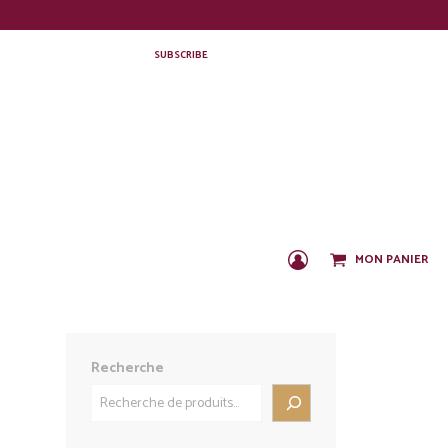
SUBSCRIBE
MON PANIER
C
O
N
N
E
X
Recherche
I
O
N
/
I
N