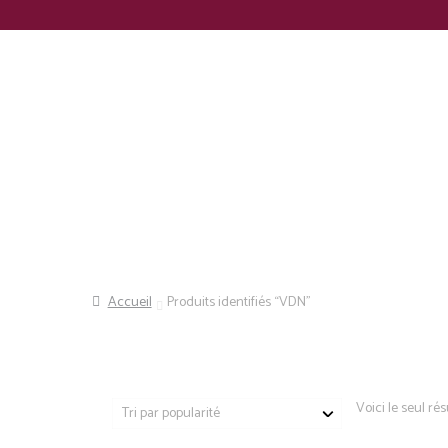
Panneau de gestion des cookies
Recherche
Accueil
Produits identifiés “VDN”
Voici le seul rés