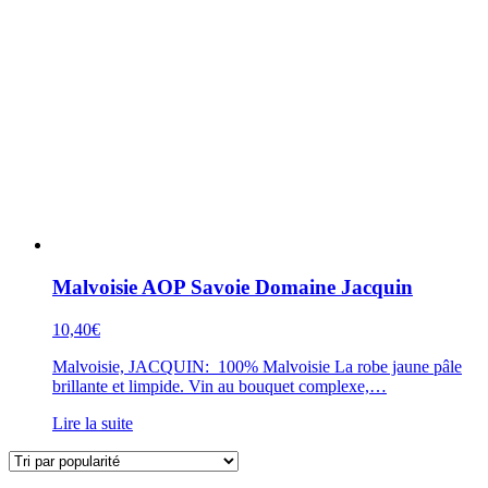
Malvoisie AOP Savoie Domaine Jacquin
10,40
€
Malvoisie, JACQUIN: 100% Malvoisie La robe jaune pâle
brillante et limpide. Vin au bouquet complexe,…
Lire la suite