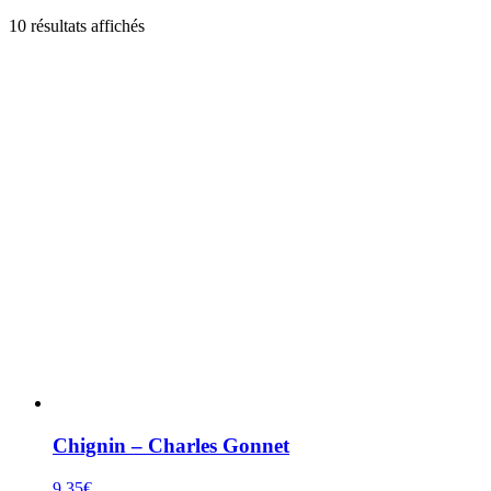
Trié
10 résultats affichés
par
popularité
Chignin – Charles Gonnet
9,35
€