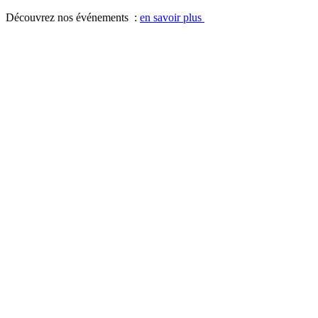
Panneau de gestion des cookies
Découvrez nos événements :
en savoir plus
Aller
Aller
à
au
la
contenu
navigation