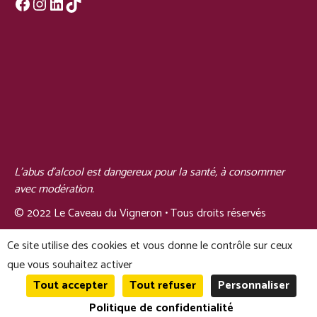
Facebook
Instagram
LinkedIn
TikTok
L'abus d'alcool est dangereux pour la santé, à consommer
avec modération.
© 2022 Le Caveau du Vigneron • Tous droits réservés
Ce site utilise des cookies et vous donne le contrôle sur ceux
que vous souhaitez activer
Tout accepter
Tout refuser
Personnaliser
© Le Caveau du Vigneron 2026
0
Politique de confidentialité
Recherche
Recherche