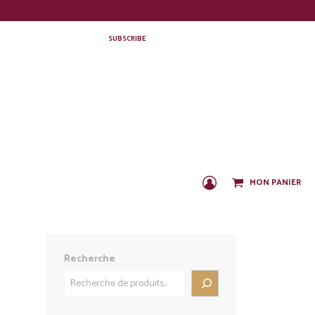
SUBSCRIBE
MON PANIER
C
O
N
N
E
X
Recherche
I
O
N
/
I
N