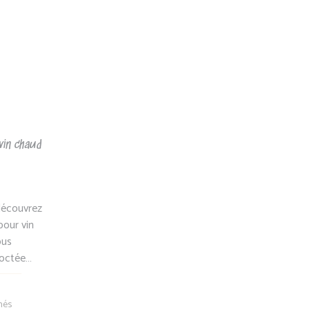
popularité
vin chaud
découvrez
pour vin
ous
coctée…
Trié
chés