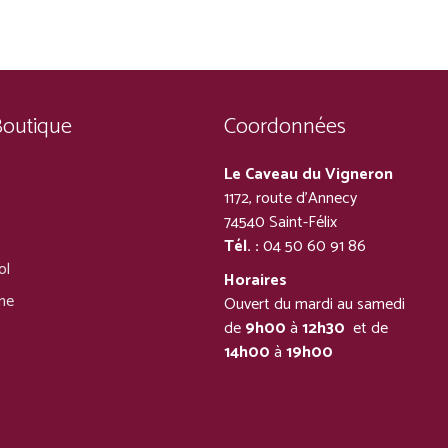
par
popularité
Boutique
Coordonnées
Le Caveau du Vigneron
1172, route d’Annecy
74540 Saint-Félix
Tél. :
04 50 60 91 86
ol
Horaires
ine
Ouvert du mardi au samedi
de
9h00
à
12h30
et de
14h00
à
19h00