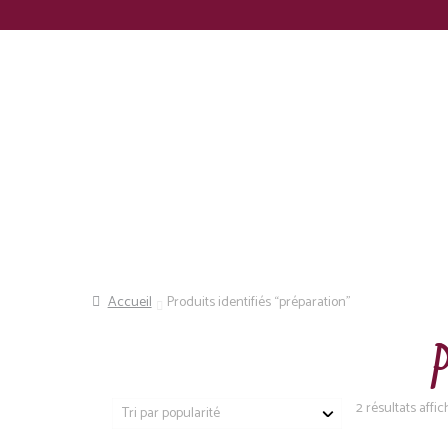
Panneau de gestion des cookies
Recherche
Accueil
Produits identifiés “préparation”
2 résultats affi