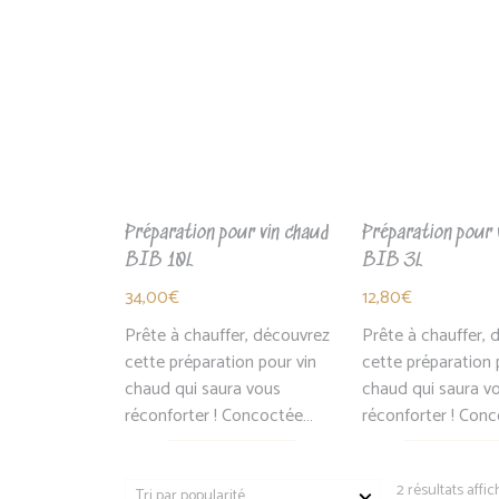
Préparation pour vin chaud
Préparation pour 
BIB 10L
BIB 3L
34,00
€
12,80
€
Prête à chauffer, découvrez
Prête à chauffer, 
cette préparation pour vin
cette préparation 
chaud qui saura vous
chaud qui saura v
réconforter ! Concoctée…
réconforter ! Con
2 résultats affi