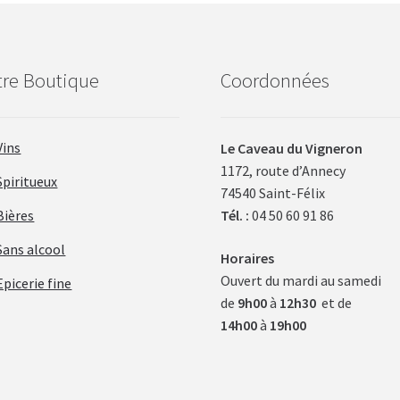
re Boutique
Coordonnées
Vins
Le Caveau du Vigneron
1172, route d’Annecy
Spiritueux
74540 Saint-Félix
Bières
Tél. :
04 50 60 91 86
Sans alcool
Horaires
Ouvert du mardi au samedi
Epicerie fine
de
9h00
à
12h30
et de
14h00
à
19h00