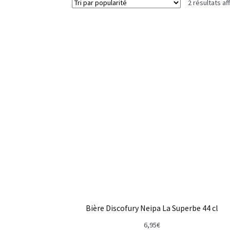
2 résultats af
Bière Discofury Neipa La Superbe 44 cl
6,95
€