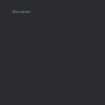
Mon panier
0,00
€
0 article