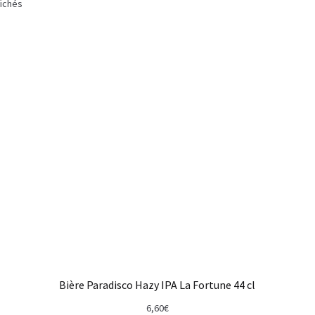
Trié
fichés
par
popularité
Bière Paradisco Hazy IPA La Fortune 44 cl
6,60
€