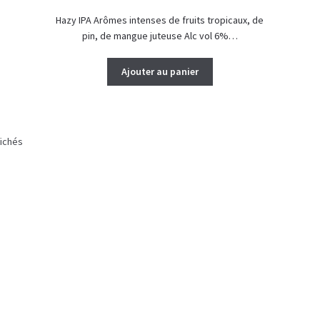
Hazy IPA Arômes intenses de fruits tropicaux, de
pin, de mangue juteuse Alc vol 6%…
Ajouter au panier
Trié
fichés
par
popularité