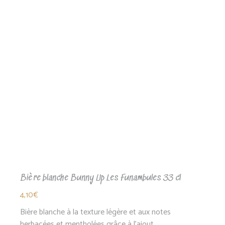
Bière blanche Bunny Up Les Funambules 33 cl
4,10
€
Bière blanche à la texture légère et aux notes
herbacées et mentholées grâce à l'ajout…