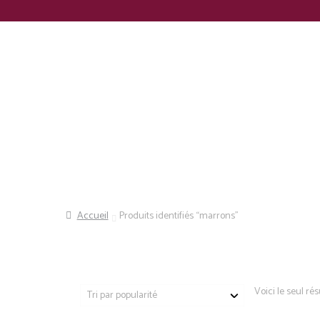
Panneau de gestion des cookies
Recherche
Accueil
Produits identifiés “marrons”
Voici le seul rés