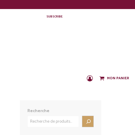
SUBSCRIBE
MON PANIER
C
O
N
N
E
X
Recherche
I
O
N
/
I
N