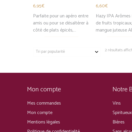
6,95
€
6,60
€
Parfaite pour un apéro entre
Hazy IPA Arômes 
amis ou pour se désaltérer à
de fruits tropicaux
côté de plats épicés,…
mangue juteuse A
2 résultats affi
Mon compte
Notre 
Mes commandes
Vins
Mon compte
Spiritueux
Mentions légales
Bières
Politique de confidentialité
Sans alco