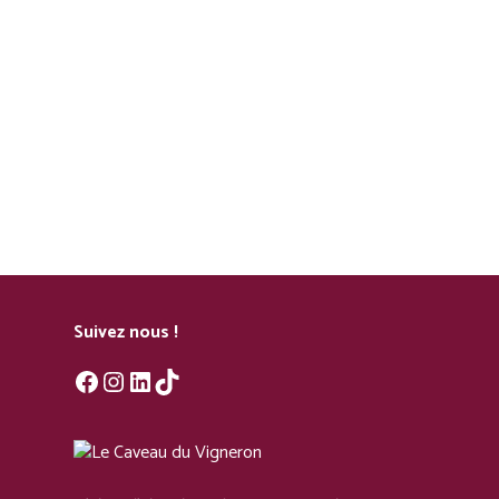
I
O
N
Suivez nous !
Facebook
Instagram
LinkedIn
TikTok