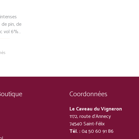
intenses
, de pin, de
lc vol 6%…
Trié
chés
par
popularité
Boutique
Coordonnées
Le Caveau du Vigneron
1172, route d’Annecy
74540 Saint-Félix
Tél. :
04 50 60 91 86
ol