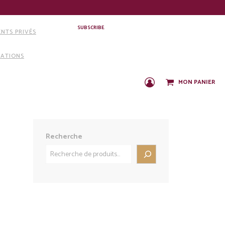
SUBSCRIBE
NTS PRIVÉS
IATIONS
MON PANIER
C
O
N
N
E
X
Recherche
I
O
N
/
I
N
S
C
R
I
P
T