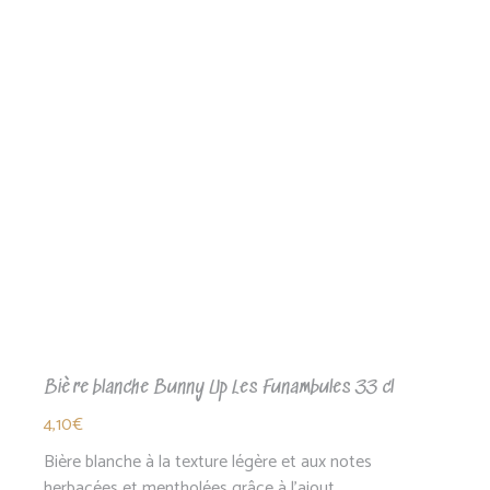
Bière blanche Bunny Up Les Funambules 33 cl
4,10
€
Bière blanche à la texture légère et aux notes
herbacées et mentholées grâce à l'ajout…