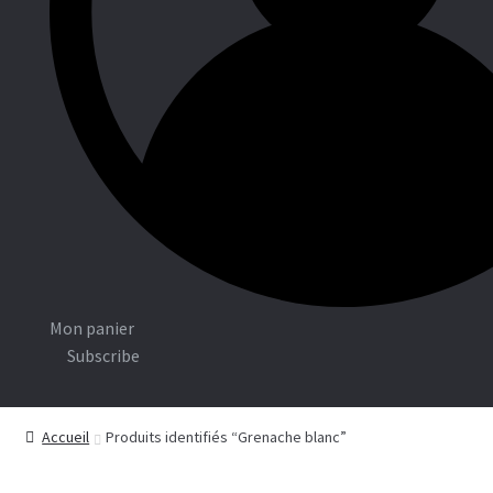
Associations
Boutiq
ue
C
Mon panier
o
Subscribe
n
n
Accueil
Produits identifiés “Grenache blanc”
e
x