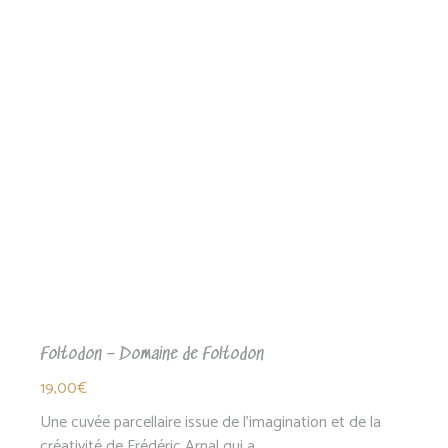
par
popularité
Foltodon – Domaine de Foltodon
19,00
€
Une cuvée parcellaire issue de l’imagination et de la
créativité de Frédéric Arnal qui a…