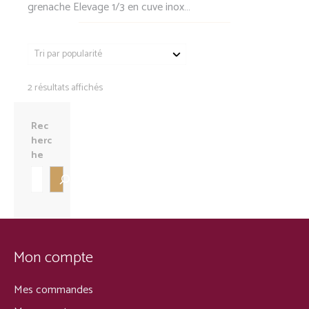
grenache Elevage 1/3 en cuve inox…
Trié
2 résultats affichés
par
popularité
Rec
herc
he
Mon compte
Mes commandes