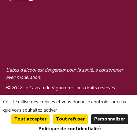
L'abus d'alcool est dangereux pour la santé, à consommer
avec modération.
© 2022 Le Caveau du Vigneron • Tous droits réservés
Ce site utilise des cookies et vous donne le contrôle sur ceux
que vous souhaitez activer
Tout accepter
Tout refuser
Personnaliser
© Le Caveau du Vigneron 2026
0
Politique de confidentialité
Recherche
Recherche
pour :