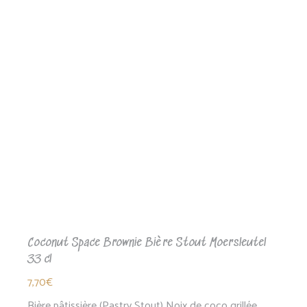
par
popularité
Coconut Space Brownie Bière Stout Moersleutel
33 cl
7,70
€
Bière pâtissière (Pastry Stout) Noix de coco grillée,