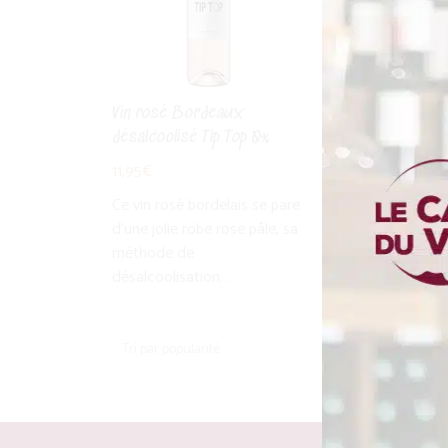
11,95
€
Ce vin blanc bordel
pare d'une robe ja
cristalline, sa mé
Vin rosé Bordeaux
désalcoolisation…
désalcoolisé Tip Top 0%
11,95
€
Ce vin rosé bordelais se pare
d'une jolie robe rose pâle, sa
méthode de
désalcoolisation…
3 résultats affic