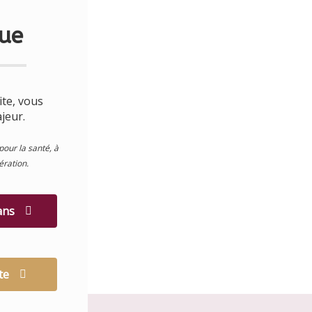
I
O
N
ue
ite, vous
jeur.
pour la santé, à
ration.
 ans
te