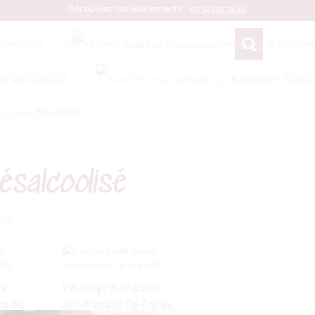
Découvrez nos événements :
en savoir plus
Recherche
A PROPOS
MARIAGES & ÉVÉNEME
pour :
ENTREPRISES
ASSOC
BOUTIQUE
Aller
Aller
à
au
la
contenu
ésalcoolisé
navigation
Trié
hés
par
popularité
ux
Vin rouge Bordeaux
Top 0%
désalcoolisé Tip Top 0%