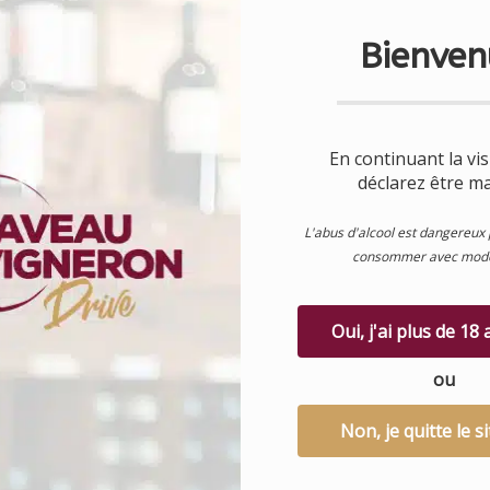
11,95
€
Bienven
ais se
- Couleur rouge profonde
une citron
avec des arômes préservés
thode de
grâce à une méthode de
désalcoolisation innovante…
En continuant la vis
déclarez être ma
L'abus d'alcool est dangereux 
consommer avec modé
Oui, j'ai plus de 18
Trié
hés
ou
par
popularité
Non, je quitte le si