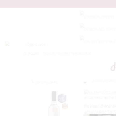
Panneau de gestion des cookies
Recherche
Accueil
Produits identifiés “désalcoolisé”
d
3 résultats affic
Vin blanc Bordea
désalcoolisé Tip 