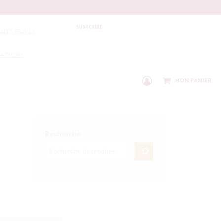
SUBSCRIBE
NTS PRIVÉS
IATIONS
MON PANIER
C
O
N
N
E
X
Recherche
I
O
N
/
I
N
S
C
R
I
P
T