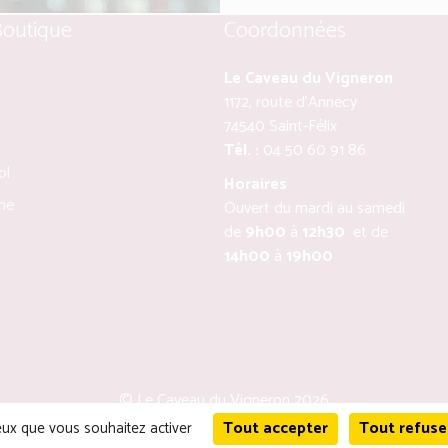
Boutique
Coordonnées
Le Caveau du Vigneron
1172, route d’Annecy
74540 Saint-Félix
Tél. :
04 50 60 91 86
ol
Horaires
ine
Ouvert du mardi au samedi
de
9h00
à
12h30
et de
14h00
à
19h00
© Le Caveau du Vigneron 2026
Tout accepter
Tout refuse
ceux que vous souhaitez activer