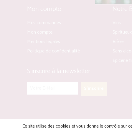
Mon compte
Notre 
Mes commandes
Vins
Mon compte
Spiritueux
Mentions légales
Bières
Politique de confidentialité
Sans alco
Epicerie f
S’inscrire à la newsletter
Ce site utilise des cookies et vous donne le contrôle sur 