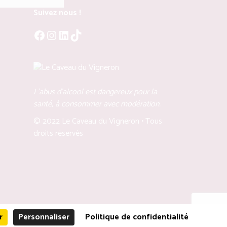
Suivez nous !
Facebook
Instagram
LinkedIn
TikTok
L'abus d'alcool est dangereux pour la
santé, à consommer avec modération.
© 2022 Le Caveau du Vigneron • Tous
droits réservés
r
Personnaliser
Politique de confidentialité