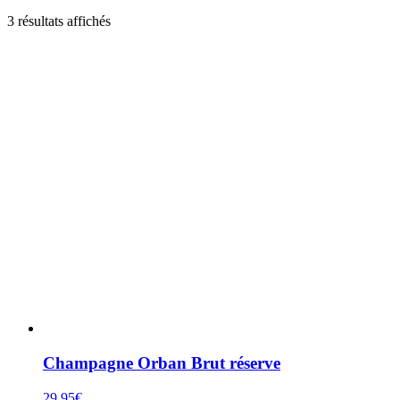
Trié
3 résultats affichés
par
popularité
Champagne Orban Brut réserve
29,95
€