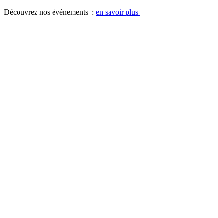
Panneau de gestion des cookies
Découvrez nos événements :
en savoir plus
Aller
Aller
à
au
la
contenu
navigation