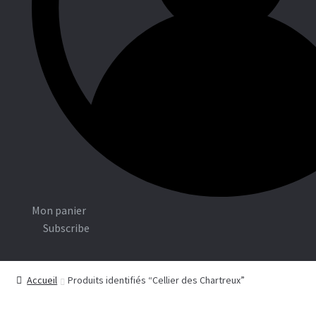
Associations
Boutiq
ue
C
Mon panier
o
Subscribe
n
n
Accueil
Produits identifiés “Cellier des Chartreux”
e
x