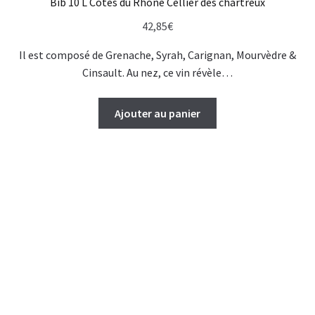
Bib 10 L Côtes du Rhône Cellier des chartreux
42,85
€
Il est composé de Grenache, Syrah, Carignan, Mourvèdre &
Cinsault. Au nez, ce vin révèle…
Ajouter au panier