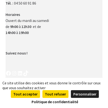
Tél. :
04 50 60 91 86
Horaires
Ouvert du mardi au samedi
de
9h00
à
12h30
et de
14h00
à
19h00
Suivez nous !
Facebook
Instagram
LinkedIn
TikTok
Ce site utilise des cookies et vous donne le contrôle sur ceux
que vous souhaitez activer
Tout accepter
Tout refuser
Personnaliser
0
Politique de confidentialité
Recherche
Recherche