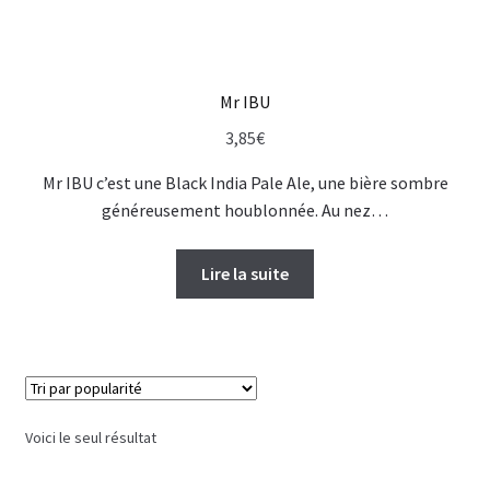
Mr IBU
3,85
€
Mr IBU c’est une Black India Pale Ale, une bière sombre
généreusement houblonnée. Au nez…
Lire la suite
Voici le seul résultat