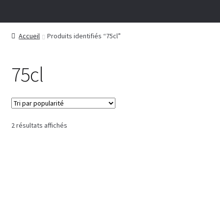
Accueil
Produits identifiés “75cl”
75cl
Trié
2 résultats affichés
par
popularité