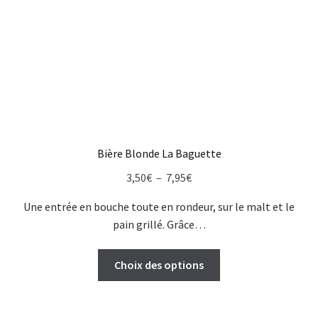
Bière Blonde La Baguette
Plage
3,50
€
–
7,95
€
de
Une entrée en bouche toute en rondeur, sur le malt et le
prix :
pain grillé. Grâce…
3,50€
à
Ce
Choix des options
7,95€
produit
a
plusieurs