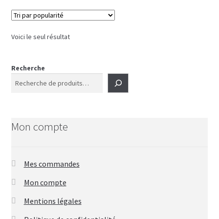
variations.
Les
options
Voici le seul résultat
peuvent
être
choisies
Recherche
sur
la
page
du
Mon compte
produit
Mes commandes
Mon compte
Mentions légales