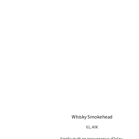
Whisky Smokehead
61,40
€
Single malt en provenance d’Islay.