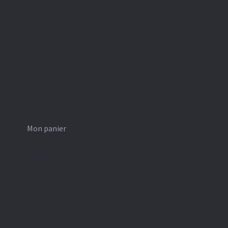
Mon panier
0,00
€
0 article