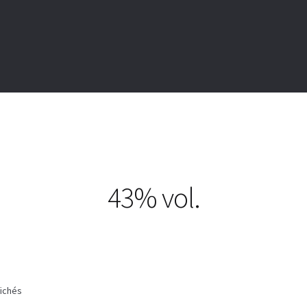
43% vol.
Trié
fichés
par