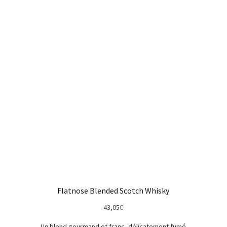
popularité
Flatnose Blended Scotch Whisky
43,05
€
Un blend gourmand et franc, délicatement fumé