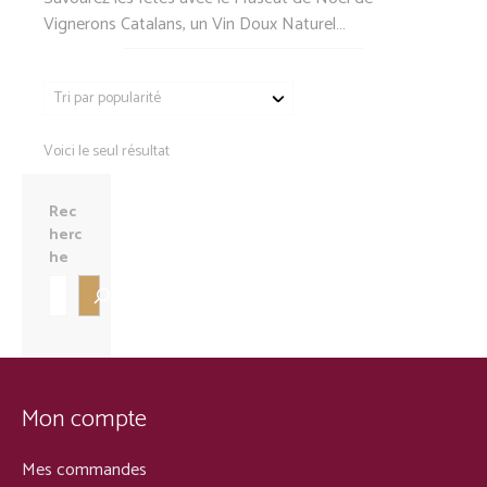
Vignerons Catalans, un Vin Doux Naturel…
Voici le seul résultat
Rec
herc
he
Mon compte
Mes commandes