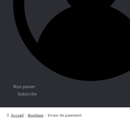
Associations
Boutiq
ue
C
Mon panier
o
Subscribe
n
n
Accueil
Boutique
Erreur de paiement
e
x