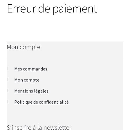
i
Erreur de paiement
o
n
/
I
n
s
Mon compte
c
r
i
Mes commandes
p
Mon compte
t
i
Mentions légales
o
n
Politique de confidentialité
S’inscrire à la newsletter